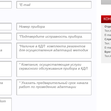
КОН
Отд
Тел./
E-mai
Служ
Тел.:
E-mai
Бухг
Тел./