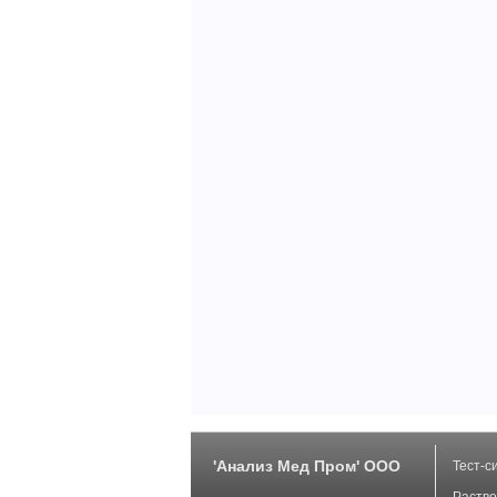
'Анализ Мед Пром' ООО
Тест-с
Раство