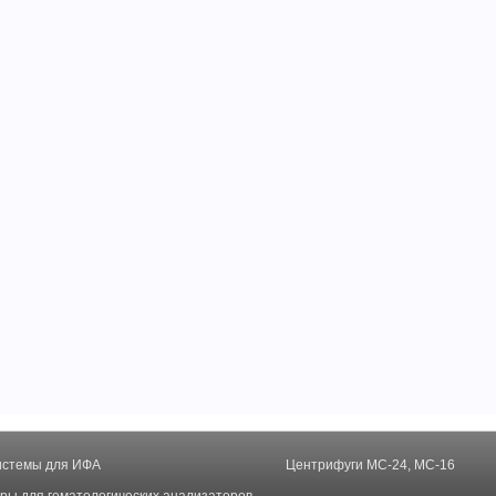
истемы для ИФА
Центрифуги MC-24, MC-16
ры для гематологических анализаторов